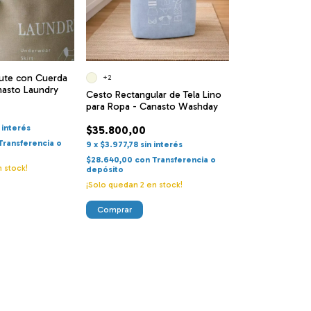
Yute con Cuerda
+2
nasto Laundry
Cesto Rectangular de Tela Lino
para Ropa - Canasto Washday
 interés
$35.800,00
Transferencia o
9
x
$3.977,78
sin interés
$28.640,00
con
Transferencia o
 stock!
depósito
¡Solo quedan
2
en stock!
Comprar