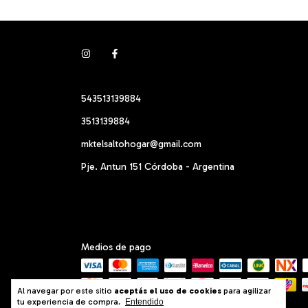
543513139884
3513139884
mktelsaltohogar@gmail.com
Pje. Antun 151 Córdoba - Argentina
Medios de pago
Al navegar por este sitio
aceptás el uso de cookies
para agilizar
tu experiencia de compra.
Entendido