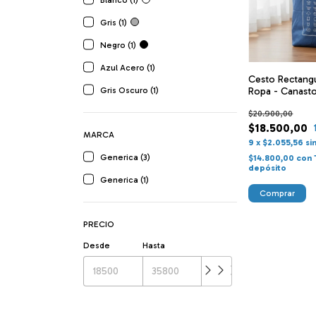
Blanco (1)
Gris (1)
Negro (1)
Azul Acero (1)
Cesto Rectangu
Gris Oscuro (1)
Ropa - Canast
$20.900,00
$18.500,00
MARCA
9
x
$2.055,56
si
Generica (3)
$14.800,00
con
depósito
Generica (1)
PRECIO
Desde
Hasta