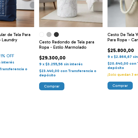
lar de Tela Para
Cesto De Tela 
o Laundry
Para Ropa - Ca
Cesto Redondo de Tela para
Ropa - Estilo Marmolado
$25.800,00
11
% OFF
9
x
$2.866,67
sin
$29.300,00
n interés
$20.640,00
con
9
x
$3.255,56
sin interés
depósito
Transferencia o
$23.440,00
con
Transferencia o
¡Solo quedan
3
en
depósito
Comprar