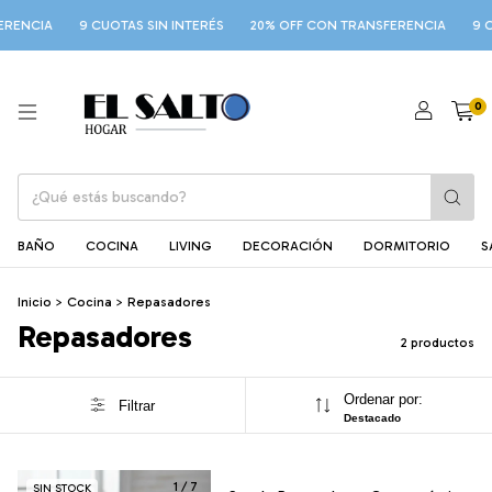
ERENCIA
9 CUOTAS SIN INTERÉS
20% OFF CON TRANSFERENCIA
9 C
0
BAÑO
COCINA
LIVING
DECORACIÓN
DORMITORIO
S
Inicio
>
Cocina
>
Repasadores
Repasadores
2 productos
Ordenar por:
Filtrar
Destacado
1
/
7
SIN STOCK