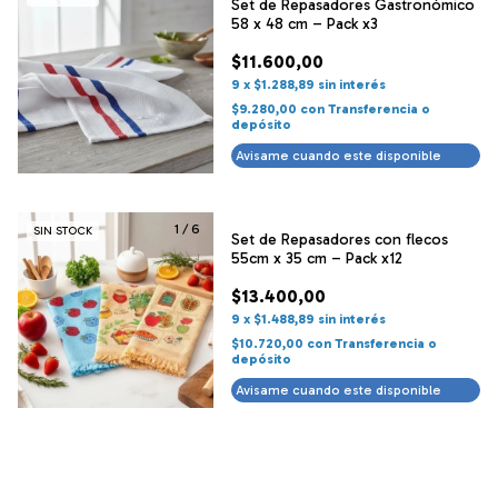
Set de Repasadores Gastronómico
58 x 48 cm – Pack x3
$11.600,00
9
x
$1.288,89
sin interés
$9.280,00
con
Transferencia o
depósito
Avisame cuando este disponible
1
/
6
SIN STOCK
Set de Repasadores con flecos
55cm x 35 cm – Pack x12
$13.400,00
9
x
$1.488,89
sin interés
$10.720,00
con
Transferencia o
depósito
Avisame cuando este disponible