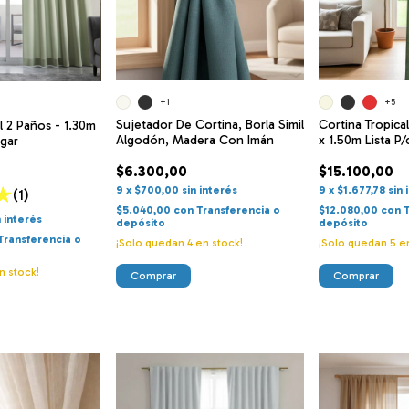
+1
+5
Sujetador De Cortina, Borla Simil
Cortina Tropica
l 2 Paños - 1.30m
Algodón, Madera Con Imán
x 1.50m Lista P/
lgar
$6.300,00
$15.100,00
9
x
$700,00
sin interés
9
x
$1.677,78
sin 
(1)
$5.040,00
con
Transferencia o
$12.080,00
con
n interés
depósito
depósito
Transferencia o
¡Solo quedan
4
en stock!
¡Solo quedan
5
en
n stock!
Comprar
Comprar