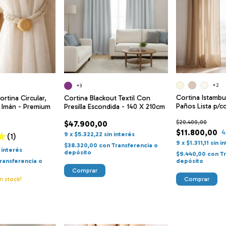
+2
+3
Cortina Istambu
rtina Circular,
Cortina Blackout Textil Con
Paños Lista p/co
 Imán - Premium
Presilla Escondida - 140 X 210cm
m
$20.400,00
$47.900,00
$11.800,00
4
9
x
$5.322,22
sin interés
(1)
9
x
$1.311,11
sin i
$38.320,00
con
Transferencia o
n interés
depósito
$9.440,00
con
T
ransferencia o
depósito
Comprar
n stock!
Comprar