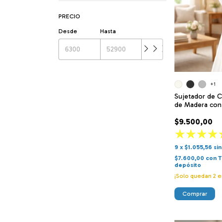
PRECIO
Desde
Hasta
+1
Sujetador de Co
de Madera con
$9.500,00
9
x
$1.055,56
si
$7.600,00
con
T
depósito
¡Solo quedan
2
e
Comprar