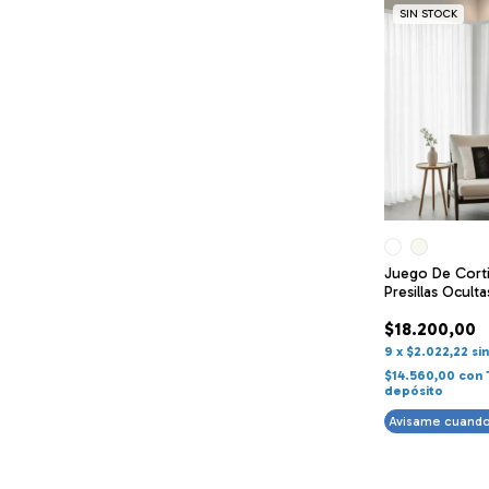
SIN STOCK
Juego De Corti
Presillas Ocult
$18.200,00
9
x
$2.022,22
si
$14.560,00
con
depósito
Avisame cuando