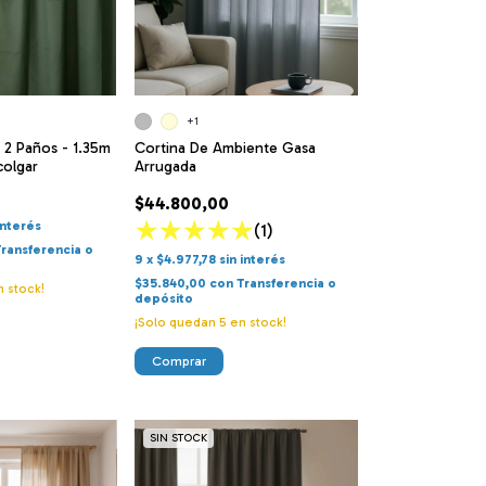
+1
l 2 Paños - 1.35m
Cortina De Ambiente Gasa
colgar
Arrugada
$44.800,00
interés
(1)
Transferencia o
9
x
$4.977,78
sin interés
$35.840,00
con
Transferencia o
 stock!
depósito
¡Solo quedan
5
en stock!
Comprar
SIN STOCK