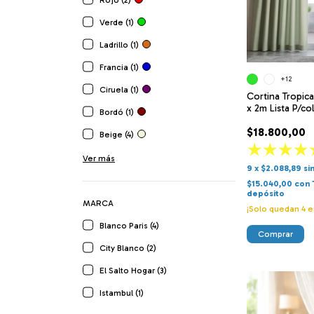
Rojo (2)
Verde (1)
Ladrillo (1)
Francia (1)
+12
Ciruela (1)
Cortina Tropica
x 2m Lista P/co
Bordó (1)
$18.800,00
Beige (4)
Ver más
9
x
$2.088,89
si
$15.040,00
con
depósito
MARCA
¡Solo quedan
4
e
Blanco Paris (4)
Comprar
City Blanco (2)
El Salto Hogar (3)
Istambul (1)