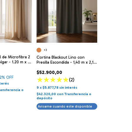
+3
l de Microfibra 2
Cortina Blackout Lino con
lgar - 1.20 m x 2
Presilla Escondida - 1,40 m x 2,10
m
$52.900,00
2
% OFF
(2)
nterés
9
x
$5.877,78
sin interés
ransferencia o
$42.320,00
con
Transferencia o
depósito
Avisame cuando este disponible