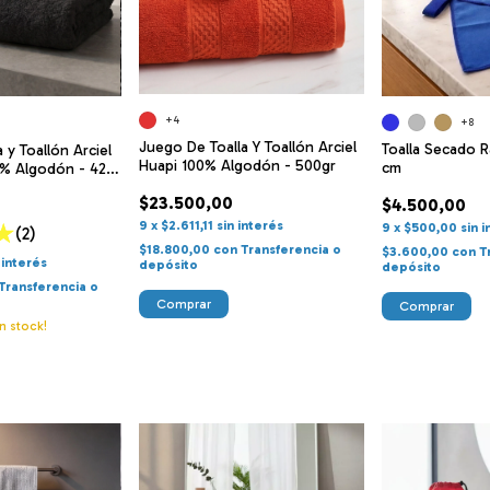
+4
+8
Juego De Toalla Y Toallón Arciel
Toalla Secado R
 y Toallón Arciel
Huapi 100% Algodón - 500gr
cm
0% Algodón - 420
$23.500,00
$4.500,00
9
x
$2.611,11
sin interés
9
x
$500,00
sin 
(2)
$18.800,00
con
Transferencia o
$3.600,00
con
T
 interés
depósito
depósito
Transferencia o
Comprar
Comprar
n stock!