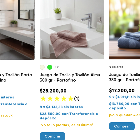
4 colores
+2
Juego de Toalla
Juego de Toalla y Toallón Alma
a y Toallón Porto
380 gr - Portof
500 gr - Portofino
fino
$17.200,00
$28.200,00
9
x
$1.911,11
sin i
n interés
(1)
$13.760,00
con
Transferencia o
9
x
$3.133,33
sin interés
depósito
$22.560,00
con
Transferencia o
¡Solo quedan
4
en
n stock!
depósito
¡No te lo pierdas, es el último!
Comprar
Comprar