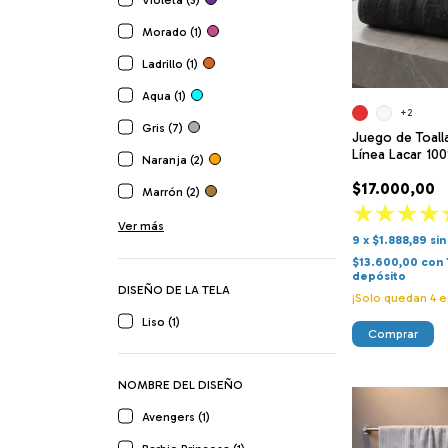
Violeta (3)
Morado (1)
Ladrillo (1)
Aqua (1)
+2
Gris (7)
Juego de Toalla
Línea Lacar 10
Naranja (2)
gr
$17.000,00
Marrón (2)
Ver más
9
x
$1.888,89
sin
$13.600,00
con
depósito
DISEÑO DE LA TELA
¡Solo quedan
4
e
Liso (1)
Comprar
NOMBRE DEL DISEÑO
Avengers (1)