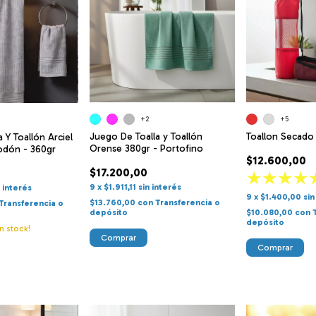
+2
+5
Juego De Toalla y Toallón
Toallon Secado
 Y Toallón Arciel
Orense 380gr - Portofino
odón - 360gr
$12.600,00
$17.200,00
9
x
$1.911,11
sin interés
n interés
9
x
$1.400,00
sin
$13.760,00
con
Transferencia o
Transferencia o
depósito
$10.080,00
con
depósito
n stock!
Comprar
Comprar