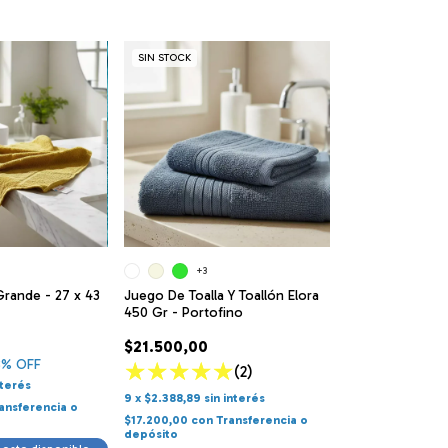
SIN STOCK
+3
Grande - 27 x 43
Juego De Toalla Y Toallón Elora
450 Gr - Portofino
$21.500,00
8
% OFF
(2)
nterés
9
x
$2.388,89
sin interés
ansferencia o
$17.200,00
con
Transferencia o
depósito