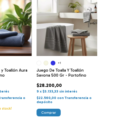
+1
 y Toallón Aura
Juego De Toalla Y Toallón
ino
Savona 500 Gr - Portofino
$28.200,00
nterés
9
x
$3.133,33
sin interés
Transferencia o
$22.560,00
con
Transferencia o
depósito
 stock!
Comprar