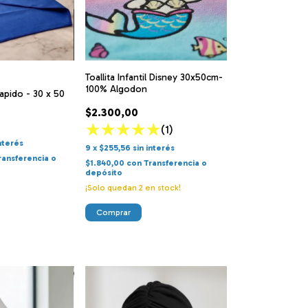
Toallita Infantil Disney 30x50cm-
100% Algodon
apido - 30 x 50
$2.300,00
(1)
interés
9
x
$255,56
sin interés
ransferencia o
$1.840,00
con
Transferencia o
depósito
¡Solo quedan
2
en stock!
Comprar