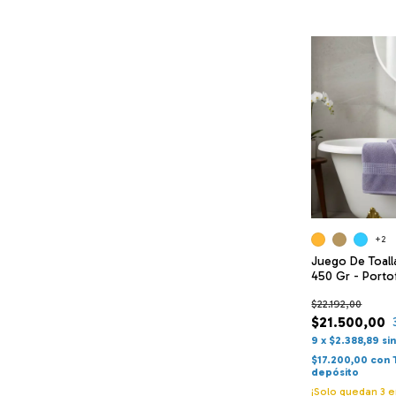
+2
Juego De Toalla
450 Gr - Porto
$22.192,00
$21.500,00
9
x
$2.388,89
si
$17.200,00
con
depósito
¡Solo quedan
3
e