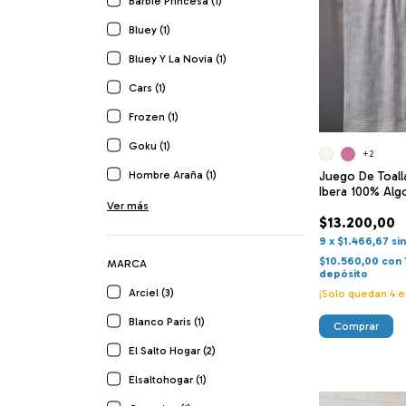
Barbie Princesa (1)
Bluey (1)
Bluey Y La Novia (1)
Cars (1)
Frozen (1)
Goku (1)
+2
Juego De Toalla
Hombre Araña (1)
Ibera 100% Alg
Ver más
$13.200,00
9
x
$1.466,67
si
$10.560,00
con
MARCA
depósito
Arciel (3)
¡Solo quedan
4
e
Blanco Paris (1)
Comprar
El Salto Hogar (2)
Elsaltohogar (1)