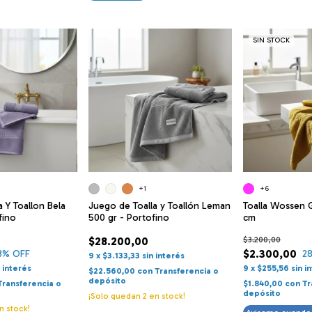
SIN STOCK
+1
+6
 Y Toallon Bela
Juego de Toalla y Toallón Leman
Toalla Wossen 
fino
500 gr - Portofino
cm
$28.200,00
$3.200,00
$2.300,00
3
% OFF
2
9
x
$3.133,33
sin interés
n interés
9
x
$255,56
sin i
$22.560,00
con
Transferencia o
depósito
Transferencia o
$1.840,00
con
Tr
depósito
¡Solo quedan
2
en stock!
n stock!