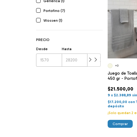
Generica (1)
Portofino (7)
Wossen (1)
PRECIO
Desde
Hasta
+3
Juego de Toall
450 gr - Porto
$21.500,00
9
x
$2.388,89
si
$17.200,00
con
depósito
¡Solo quedan
2
e
Comprar