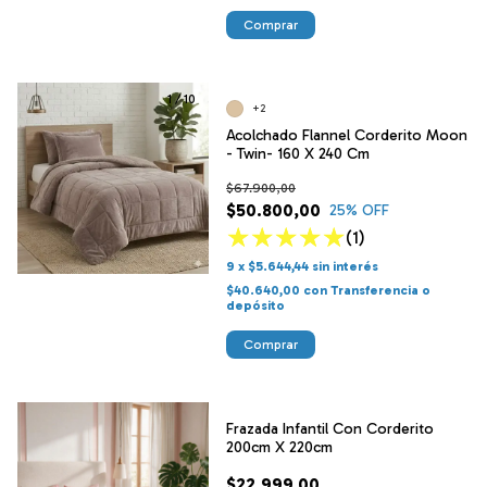
Comprar
1
/
10
+2
Acolchado Flannel Corderito Moon
- Twin- 160 X 240 Cm
$67.900,00
$50.800,00
25
% OFF
(1)
9
x
$5.644,44
sin interés
$40.640,00
con
Transferencia o
depósito
Comprar
Frazada Infantil Con Corderito
200cm X 220cm
$22.999,00