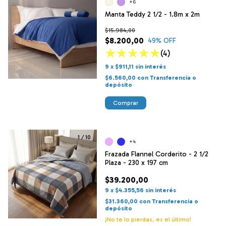
+6
Manta Teddy 2 1/2 - 1.8m x 2m
$15.984,00
$8.200,00
49
% OFF
(4)
9
x
$911,11
sin interés
$6.560,00
con
Transferencia o
depósito
Comprar
1
/
10
+4
Frazada Flannel Corderito - 2 1/2
Plaza - 230 x 197 cm
$39.200,00
9
x
$4.355,56
sin interés
$31.360,00
con
Transferencia o
depósito
¡No te lo pierdas, es el último!