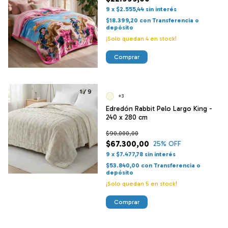
9
x
$2.555,44
sin interés
$18.399,20
con
Transferencia o
depósito
¡Solo quedan
4
en stock!
1
/
9
+3
Edredón Rabbit Pelo Largo King -
240 x 280 cm
$90.000,00
$67.300,00
25
% OFF
9
x
$7.477,78
sin interés
$53.840,00
con
Transferencia o
depósito
¡Solo quedan
5
en stock!
Comprar