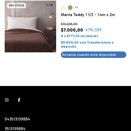
1
/
8
SIN STOCK
+1
Manta Teddy 1 1/2 - 1.4m x 2m
$13.228,00
$7.000,00
47
% OFF
9
x
$777,78
sin interés
$5.600,00
con
Transferencia o
depósito
Avisame cuando este disponible
543513139884
3513139884