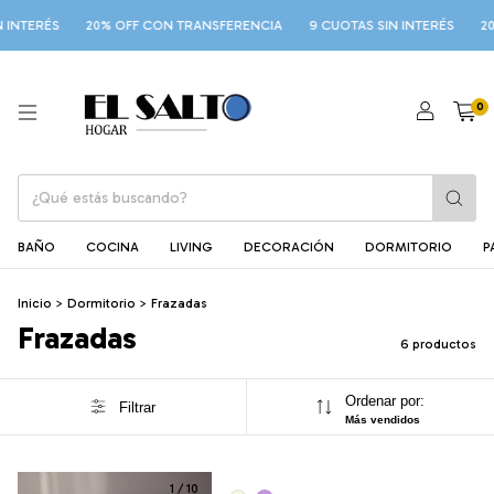
INTERÉS
20% OFF CON TRANSFERENCIA
9 CUOTAS SIN INTERÉS
20%
0
BAÑO
COCINA
LIVING
DECORACIÓN
DORMITORIO
P
Inicio
>
Dormitorio
>
Frazadas
Frazadas
6 productos
Ordenar por:
Filtrar
Más vendidos
1
/
10