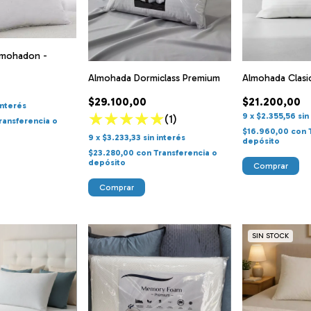
Almohadon -
Almohada Dormiclass Premium
Almohada Clasi
$29.100,00
$21.200,00
interés
9
x
$2.355,56
sin
(1)
ransferencia o
$16.960,00
con
9
x
$3.233,33
sin interés
depósito
$23.280,00
con
Transferencia o
depósito
SIN STOCK