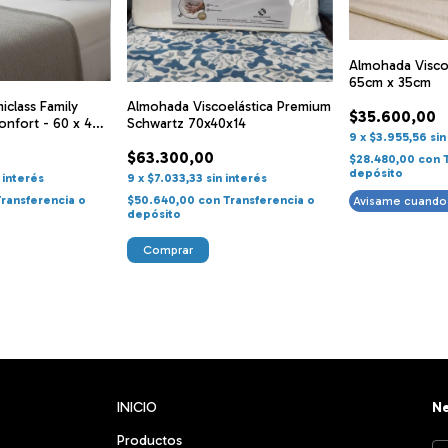
Almohada Viscoe
65cm x 35cm
class Family
Almohada Viscoelástica Premium
$35.600,00
onfort - 60 x 40
Schwartz 70x40x14
9
x
$3.955,56
sin
$63.300,00
$28.480,00
con
depósito
n interés
9
x
$7.033,33
sin interés
Transferencia o
$50.640,00
con
Transferencia o
Avisame cuando 
depósito
Comprar
INICIO
Ne
Productos