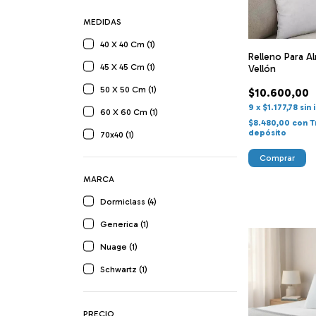
MEDIDAS
40 X 40 Cm (1)
Relleno Para 
45 X 45 Cm (1)
Vellón
50 X 50 Cm (1)
$10.600,00
9
x
$1.177,78
sin 
60 X 60 Cm (1)
$8.480,00
con
T
depósito
70x40 (1)
Comprar
MARCA
Dormiclass (4)
Generica (1)
Nuage (1)
Schwartz (1)
PRECIO