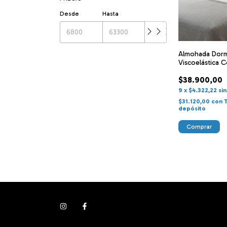
Desde
Hasta
Almohada Dormi
Viscoelástica C
cm
$38.900,00
9
x
$4.322,22
si
$31.120,00
con
depósito