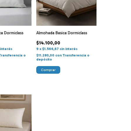
ca Dormiclass
Almohada Basica Dormiclass
$14.100,00
 interés
9
x
$1.566,67
sin interés
Transferencia o
$11.280,00
con
Transferencia o
depósito