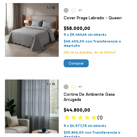
1
/
10
+1
Cover Praga Labrado - Queen
$58.000,00
9
x
$6.444,44
sin interés
$46.400,00
con
Transferencia o
depósito
¡No te lo pierdas, es el último!
Comprar
1
/
10
+1
Cortina De Ambiente Gasa
Arrugada
$44.800,00
(1)
9
x
$4.977,78
sin interés
$35.840,00
con
Transferencia o
depósito