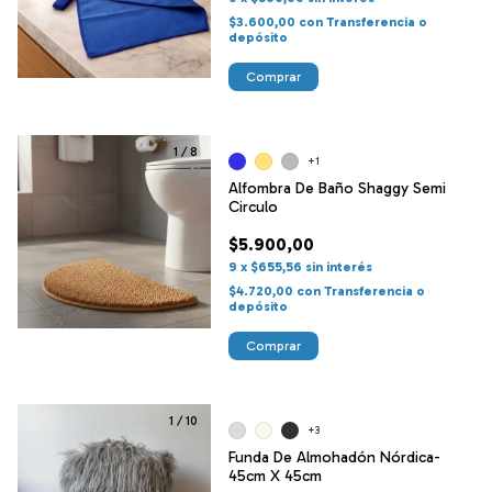
$3.600,00
con
Transferencia o
depósito
Comprar
1
/
8
+1
Alfombra De Baño Shaggy Semi
Circulo
$5.900,00
9
x
$655,56
sin interés
$4.720,00
con
Transferencia o
depósito
Comprar
1
/
10
+3
Funda De Almohadón Nórdica-
45cm X 45cm