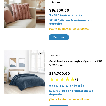
x 45cm
$14.800,00
9
x
$1.644,44
sin interés
$11.840,00
con
Transferencia o
depósito
¡No te lo pierdas, es el último!
Comprar
1
/
10
2 colores
Acolchado Kavanagh - Queen - 220
X 240 cm
$94.700,00
(2)
9
x
$10.522,22
sin interés
$75.760,00
con
Transferencia o
depósito
¡No te lo pierdas, es el último!