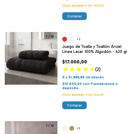
¡Solo quedan
4
en stock!
Comprar
1
/
10
+2
Juego de Toalla y Toallón Arciel
Línea Lacar 100% Algodón - 420 gr
$17.000,00
(2)
9
x
$1.888,89
sin interés
$13.600,00
con
Transferencia o
depósito
¡Solo quedan
4
en stock!
Comprar
1
/
10
+3