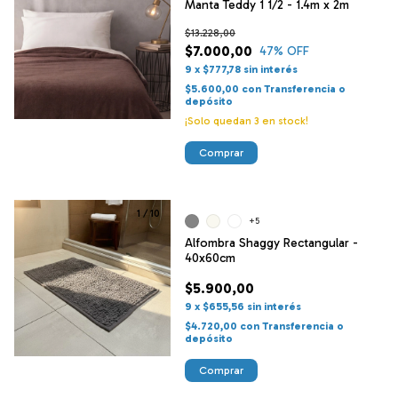
Manta Teddy 1 1/2 - 1.4m x 2m
$13.228,00
$7.000,00
47
% OFF
9
x
$777,78
sin interés
$5.600,00
con
Transferencia o
depósito
¡Solo quedan
3
en stock!
Comprar
1
/
10
+5
Alfombra Shaggy Rectangular -
40x60cm
$5.900,00
9
x
$655,56
sin interés
$4.720,00
con
Transferencia o
depósito
Comprar