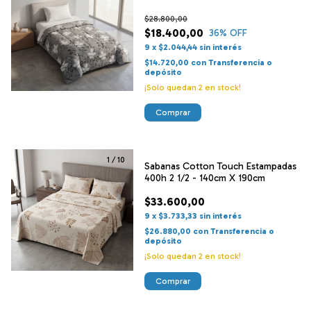
$28.800,00
$18.400,00
36
% OFF
9
x
$2.044,44
sin interés
$14.720,00
con
Transferencia o
depósito
¡Solo quedan
2
en stock!
Comprar
1
/
10
Sabanas Cotton Touch Estampadas
400h 2 1/2 - 140cm X 190cm
$33.600,00
9
x
$3.733,33
sin interés
$26.880,00
con
Transferencia o
depósito
¡Solo quedan
2
en stock!
Comprar