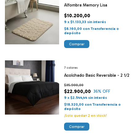
Alfombra Memory Lisa
$10.200,00
9
x
$1.133,33
sin interés
$8.160,00
con
Transferencia o
depósito
Comprar
1
/
10
7 colores
Acolchado Basic Reversible - 2 1/2
$35.900,00
$22.900,00
36
% OFF
9
x
$2.544,44
sin interés
$18.320,00
con
Transferencia o
depósito
¡Solo quedan
2
en stock!
Comprar