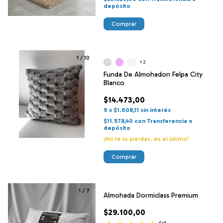
depósito
Comprar
1
/
10
+2
Funda De Almohadon Felpa City
Blanco
$14.473,00
9
x
$1.608,11
sin interés
$11.578,40
con
Transferencia o
depósito
¡No te lo pierdas, es el último!
Comprar
1
/
7
Almohada Dormiclass Premium
$29.100,00