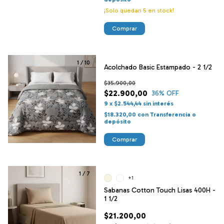
¡Solo quedan
5
en stock!
Comprar
1
/
10
Acolchado Basic Estampado - 2 1/2
$35.900,00
$22.900,00
36
% OFF
9
x
$2.544,44
sin interés
$18.320,00
con
Transferencia o
depósito
Comprar
1
/
7
+1
Sabanas Cotton Touch Lisas 400H -
1 1/2
$21.200,00