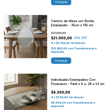
Comprar
1
/
10
Camino de Mesa con Borlas
Estampado - 35cm x 135 cm
$27.200,00
$21.000,00
23
% OFF
9
x
$2.333,33
sin interés
$16.800,00
con
Transferencia o
depósito
Comprar
1
/
10
Individuales Estampados Con
Posavasos - Pack x 6 u. 28 x 43 cm
$6.300,00
9
x
$700,00
sin interés
$5.040,00
con
Transferencia o
depósito