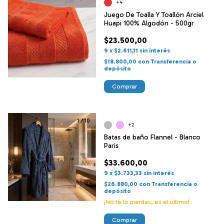
+4
Juego De Toalla Y Toallón Arciel
Huapi 100% Algodón - 500gr
$23.500,00
9
x
$2.611,11
sin interés
$18.800,00
con
Transferencia o
depósito
Comprar
1
/
10
+2
Batas de baño Flannel - Blanco
Paris
$33.600,00
9
x
$3.733,33
sin interés
$26.880,00
con
Transferencia o
depósito
¡No te lo pierdas, es el último!
Comprar