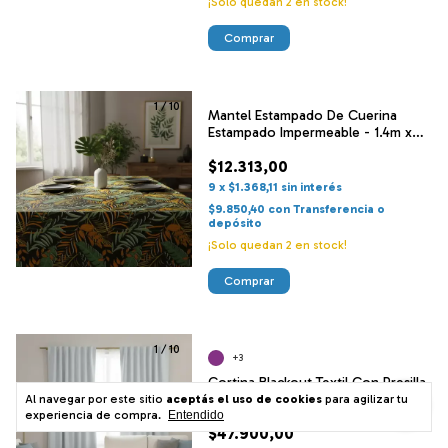
¡Solo quedan
2
en stock!
Comprar
1
/
10
Mantel Estampado De Cuerina
Estampado Impermeable - 1.4m x
2.5m
$12.313,00
9
x
$1.368,11
sin interés
$9.850,40
con
Transferencia o
depósito
¡Solo quedan
2
en stock!
Comprar
1
/
10
+3
Cortina Blackout Textil Con Presilla
Escondida - 140 X 210cm
Al navegar por este sitio
aceptás el uso de cookies
para agilizar tu
experiencia de compra.
Entendido
$47.900,00