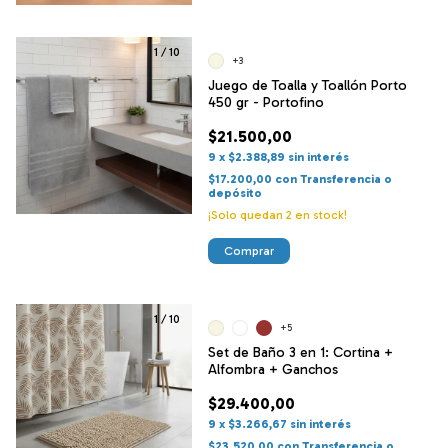
1
/
10
+3
Juego de Toalla y Toallón Porto
450 gr - Portofino
$21.500,00
9
x
$2.388,89
sin interés
$17.200,00
con
Transferencia o
depósito
¡Solo quedan
2
en stock!
Comprar
1
/
10
+5
Set de Baño 3 en 1: Cortina +
Alfombra + Ganchos
$29.400,00
9
x
$3.266,67
sin interés
$23.520,00
con
Transferencia o