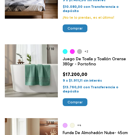
$10.080,00
con
Transferencia o
depósito
¡No te lo pierdas, es el último!
Comprar
1
/
10
+2
Juego De Toalla y Toallón Orense
380gr - Portofino
$17.200,00
9
x
$1.911,11
sin interés
$13.760,00
con
Transferencia o
depósito
Comprar
1
/
10
+4
Funda De Almohadón Nube- 45cm