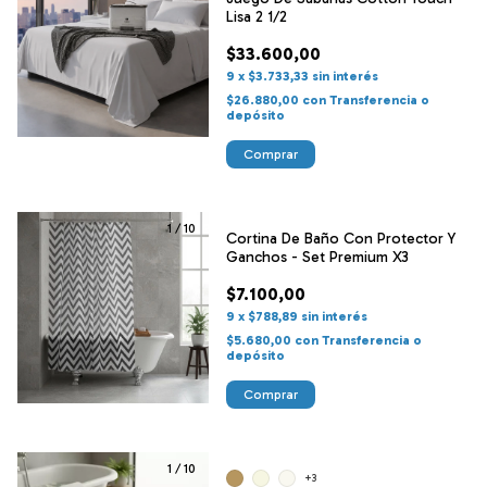
Lisa 2 1/2
$33.600,00
9
x
$3.733,33
sin interés
$26.880,00
con
Transferencia o
depósito
Comprar
1
/
10
Cortina De Baño Con Protector Y
Ganchos - Set Premium X3
$7.100,00
9
x
$788,89
sin interés
$5.680,00
con
Transferencia o
depósito
Comprar
1
/
10
+3