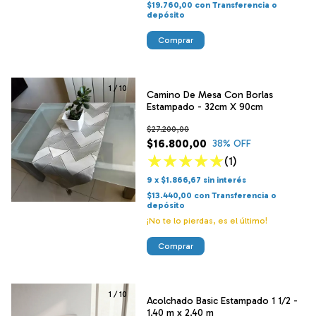
$19.760,00
con
Transferencia o
depósito
Comprar
1
/
10
Camino De Mesa Con Borlas
Estampado - 32cm X 90cm
$27.200,00
$16.800,00
38
% OFF
(1)
9
x
$1.866,67
sin interés
$13.440,00
con
Transferencia o
depósito
¡No te lo pierdas, es el último!
Comprar
1
/
10
Acolchado Basic Estampado 1 1/2 -
1.40 m x 2.40 m