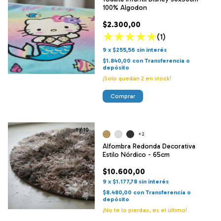
100% Algodon
$2.300,00
(1)
9
x
$255,56
sin interés
$1.840,00
con
Transferencia o
depósito
¡Solo quedan
2
en stock!
Comprar
1
/
10
+2
Alfombra Redonda Decorativa
Estilo Nórdico - 65cm
$10.600,00
9
x
$1.177,78
sin interés
$8.480,00
con
Transferencia o
depósito
¡No te lo pierdas, es el último!