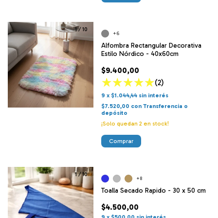
1
/
10
+6
Alfombra Rectangular Decorativa
Estilo Nórdico - 40x60cm
$9.400,00
(2)
9
x
$1.044,44
sin interés
$7.520,00
con
Transferencia o
depósito
¡Solo quedan
2
en stock!
Comprar
1
/
10
+8
Toalla Secado Rapido - 30 x 50 cm
$4.500,00
9
x
$500,00
sin interés