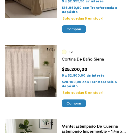
9
x
$2.355,56
sin interés
$16.960,00
con
Transferencia o
depósito
¡Solo quedan
5
en stock!
Comprar
1
/
8
+2
Cortina De Baño Siena
$25.200,00
9
x
$2.800,00
sin interés
$20.160,00
con
Transferencia o
depósito
¡Solo quedan
5
en stock!
Comprar
1
/
10
Mantel Estampado De Cuerina
Estampado Impermeable - 1.4m x