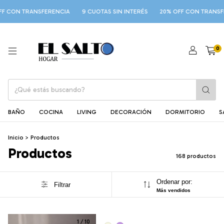
FERENCIA
9 CUOTAS SIN INTERÉS
20% OFF CON TRANSFERENCIA
9 
0
BAÑO
COCINA
LIVING
DECORACIÓN
DORMITORIO
S
Inicio
>
Productos
Productos
168 productos
Ordenar por:
Filtrar
Más vendidos
1
/
10