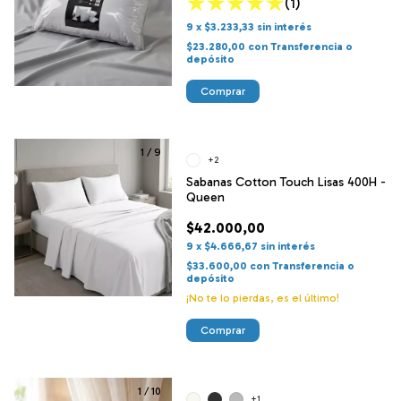
(1)
9
x
$3.233,33
sin interés
$23.280,00
con
Transferencia o
depósito
1
/
9
+2
Sabanas Cotton Touch Lisas 400H -
Queen
$42.000,00
9
x
$4.666,67
sin interés
$33.600,00
con
Transferencia o
depósito
¡No te lo pierdas, es el último!
Comprar
1
/
10
+1