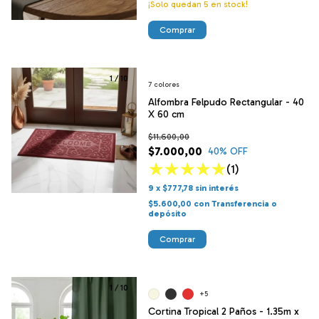
¡Solo quedan
5
en stock!
Comprar
1
/
10
7 colores
Alfombra Felpudo Rectangular - 40
X 60 cm
$11.600,00
$7.000,00
40
% OFF
(1)
9
x
$777,78
sin interés
$5.600,00
con
Transferencia o
depósito
Comprar
1
/
10
+5
Cortina Tropical 2 Paños - 1.35m x