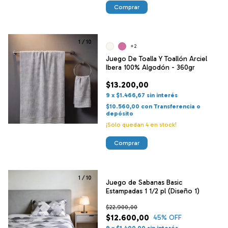
Comprar
1
/
10
+2
Juego De Toalla Y Toallón Arciel
Ibera 100% Algodón - 360gr
$13.200,00
9
x
$1.466,67
sin interés
$10.560,00
con
Transferencia o
depósito
¡Solo quedan
4
en stock!
Comprar
1
/
10
Juego de Sabanas Basic
Estampadas 1 1/2 pl (Diseño 1)
$22.900,00
$12.600,00
45
% OFF
9
x
$1.400,00
sin interés