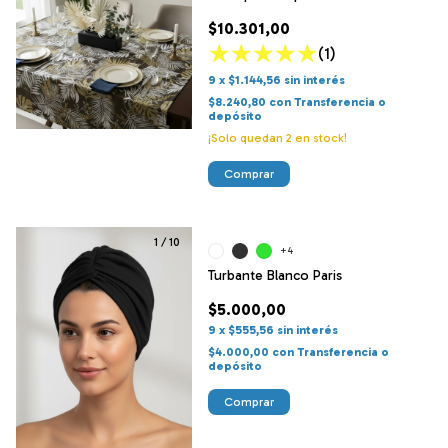
2m
$10.301,00
(1)
9
x
$1.144,56
sin interés
$8.240,80
con
Transferencia o
depósito
¡Solo quedan
2
en stock!
Comprar
1
/
10
+4
Turbante Blanco Paris
$5.000,00
9
x
$555,56
sin interés
$4.000,00
con
Transferencia o
depósito
Comprar