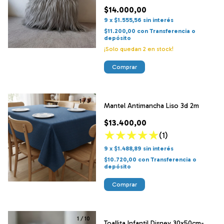
$14.000,00
9
x
$1.555,56
sin interés
$11.200,00
con
Transferencia o
depósito
¡Solo quedan
2
en stock!
Comprar
1
/
3
Mantel Antimancha Liso 3d 2m
$13.400,00
(1)
9
x
$1.488,89
sin interés
$10.720,00
con
Transferencia o
depósito
Comprar
1
/
10
Toallita Infantil Disney 30x50cm-