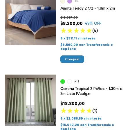
+6
Manta Teddy 2 1/2 - 1.8m x 2m
$15.984,00
$8.200,00
49
% OFF
(4)
9
x
$911,11
sin interés
$6.560,00
con
Transferencia o
depósito
Comprar
1
/
10
+12
Cortina Tropical 2 Paños - 1.30m x
2m Lista P/colgar
$18.800,00
(1)
9
x
$2.088,89
sin interés
$15.040,00
con
Transferencia o
depósito