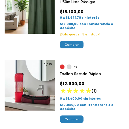
1.50m Lista P/colgar
$15.100,00
9
x
$1.677,78
sin interés
$12.080,00
con
Transferencia o
depósito
¡Solo quedan
5
en stock!
Comprar
1
/
10
+5
Toallon Secado Rápido
$12.600,00
(1)
9
x
$1.400,00
sin interés
$10.080,00
con
Transferencia o
depósito
Comprar