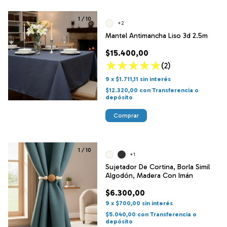
1
/
10
+2
Mantel Antimancha Liso 3d 2.5m
$15.400,00
(2)
9
x
$1.711,11
sin interés
$12.320,00
con
Transferencia o
depósito
Comprar
1
/
10
+1
Sujetador De Cortina, Borla Simil
Algodón, Madera Con Imán
$6.300,00
9
x
$700,00
sin interés
$5.040,00
con
Transferencia o
depósito