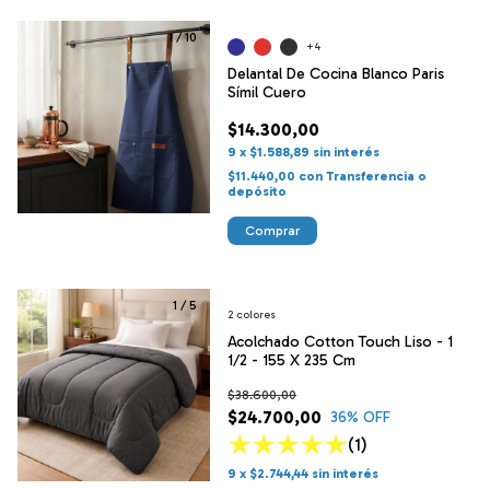
1
/
10
+4
Delantal De Cocina Blanco Paris
Símil Cuero
$14.300,00
9
x
$1.588,89
sin interés
$11.440,00
con
Transferencia o
depósito
Comprar
1
/
5
2 colores
Acolchado Cotton Touch Liso - 1
1/2 - 155 X 235 Cm
$38.600,00
$24.700,00
36
% OFF
(1)
9
x
$2.744,44
sin interés