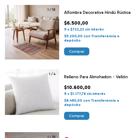
1
/
10
Alfombra Decorativa Hindú Rústica
$6.500,00
9
x
$722,22
sin interés
$5.200,00
con
Transferencia o
depósito
Comprar
1
/
4
Relleno Para Almohadon - Vellón
$10.600,00
9
x
$1.177,78
sin interés
$8.480,00
con
Transferencia o
depósito
Comprar
1
/
10