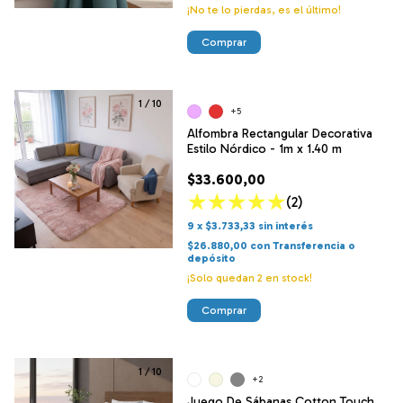
¡No te lo pierdas, es el último!
Comprar
1
/
10
+5
Alfombra Rectangular Decorativa
Estilo Nórdico - 1m x 1.40 m
$33.600,00
(2)
9
x
$3.733,33
sin interés
$26.880,00
con
Transferencia o
depósito
¡Solo quedan
2
en stock!
Comprar
1
/
10
+2
Juego De Sábanas Cotton Touch