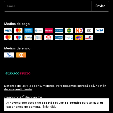
Medios de pago
Medios de envío
Defensa de las y los consumidores. Para reclamos
ingresá acá.
/
Botón
de arrepentimiento
Al navegar por este sitio
aceptás el uso de cookies
para agilizar tu
Copyright El Salto Hogar - 2026. Todos los derechos reservados.
experiencia de compra.
Entendido