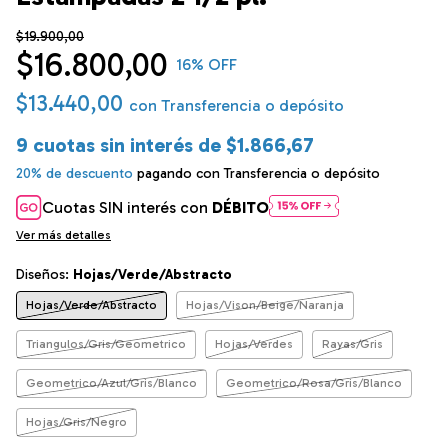
$19.900,00
$16.800,00
16
% OFF
$13.440,00
con
Transferencia o depósito
9
cuotas sin interés de
$1.866,67
20% de descuento
pagando con Transferencia o depósito
Cuotas SIN interés con
DÉBITO
Ver más detalles
Diseños:
Hojas/Verde/Abstracto
Hojas/Verde/Abstracto
Hojas/Vison/Beige/Naranja
Triangulos/Gris/Geometrico
Hojas/Verdes
Rayas/Gris
Geometrico/Azul/Gris/Blanco
Geometrico/Rosa/Gris/Blanco
Hojas/Gris/Negro