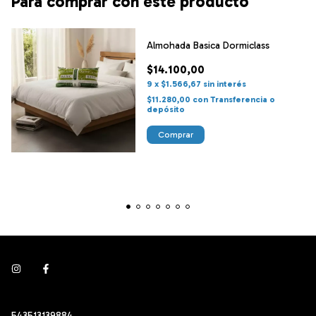
Para comprar con este producto
Almohada Basica Dormiclass
$14.100,00
9
x
$1.566,67
sin interés
$11.280,00
con
Transferencia o
depósito
543513139884