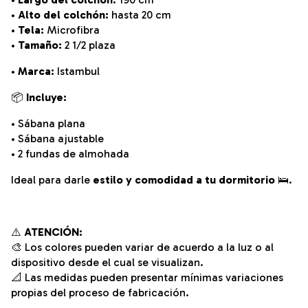
•
Alto del colchón:
hasta 20 cm
•
Tela:
Microfibra
•
Tamaño:
2 1/2 plaza
•
Marca:
Istambul
📦
Incluye:
• Sábana plana
• Sábana ajustable
• 2 fundas de almohada
Ideal para darle
estilo y comodidad a tu dormitorio
🛌.
⚠️
ATENCIÓN:
🎨 Los colores pueden variar de acuerdo a la luz o al
dispositivo desde el cual se visualizan.
📐 Las medidas pueden presentar mínimas variaciones
propias del proceso de fabricación.