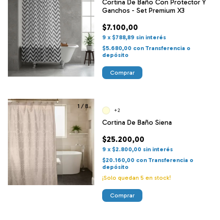
Cortina De Baño Con Protector Y
Ganchos - Set Premium X3
$7.100,00
9
x
$788,89
sin interés
$5.680,00
con
Transferencia o
depósito
Comprar
1
/
8
+2
Cortina De Baño Siena
$25.200,00
9
x
$2.800,00
sin interés
$20.160,00
con
Transferencia o
depósito
¡Solo quedan
5
en stock!
Comprar