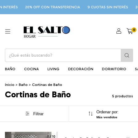
 INTERÉS
20% OFF CON TRANSFERENCIA
9 CUOTAS SIN INTERÉS
20
0
BAÑO
COCINA
LIVING
DECORACIÓN
DORMITORIO
S
Inicio
>
Baño
>
Cortinas de Baño
Cortinas de Baño
5 productos
Ordenar por:
Filtrar
Más vendidos
1
/
10