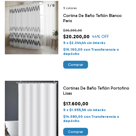
1
/
9
9 colores
Cortina De Baño Teflón Blanco
Paris
$36.300,00
$20.200,00
44
% OFF
9
x
$2.244,44
sin interés
$16.160,00
con
Transferencia o
depósito
Comprar
Cortinas De Baño Teflón Portofino
Lisas
$17.600,00
9
x
$1.955,56
sin interés
$14.080,00
con
Transferencia o
depósito
Comprar