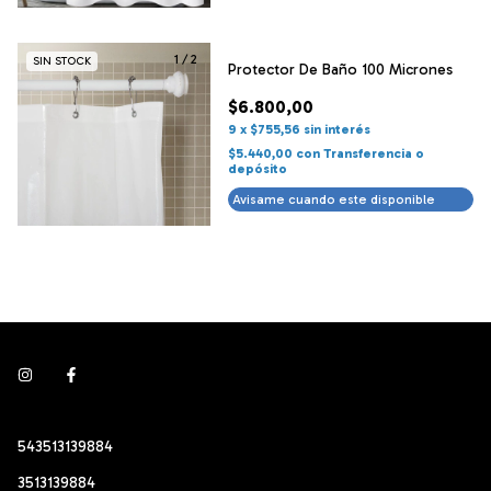
1
/
2
SIN STOCK
Protector De Baño 100 Micrones
$6.800,00
9
x
$755,56
sin interés
$5.440,00
con
Transferencia o
depósito
Avisame cuando este disponible
543513139884
3513139884