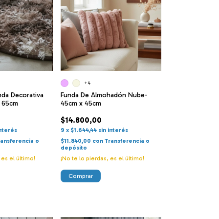
+4
da Decorativa
Funda De Almohadón Nube-
- 65cm
45cm x 45cm
$14.800,00
interés
9
x
$1.644,44
sin interés
ransferencia o
$11.840,00
con
Transferencia o
depósito
 es el último!
¡No te lo pierdas, es el último!
Comprar