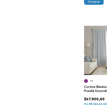
Comprar
+3
Cortina Blackou
Presilla Escond
$47.900,00
9
x
$5.322,22
si