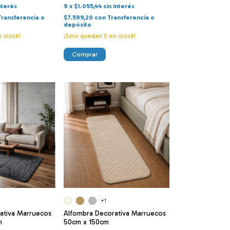
nterés
9
x
$1.055,44
sin interés
Transferencia o
$7.599,20
con
Transferencia o
depósito
 stock!
¡Solo quedan
5
en stock!
Comprar
+1
ativa Marruecos
Alfombra Decorativa Marruecos
m
50cm x 150cm