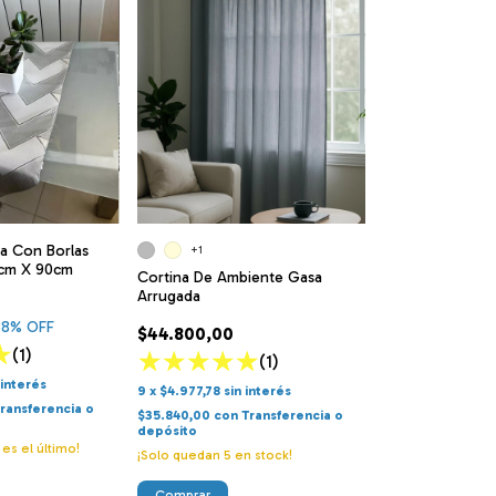
a Con Borlas
+1
2cm X 90cm
Cortina De Ambiente Gasa
Arrugada
38
% OFF
$44.800,00
(1)
(1)
 interés
9
x
$4.977,78
sin interés
ransferencia o
$35.840,00
con
Transferencia o
depósito
 es el último!
¡Solo quedan
5
en stock!
Comprar