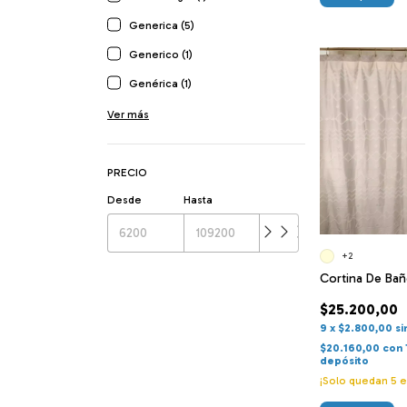
Generica (5)
Generico (1)
Genérica (1)
Ver más
PRECIO
Desde
Hasta
+2
Cortina De Bañ
$25.200,00
9
x
$2.800,00
si
$20.160,00
con
depósito
¡Solo quedan
5
e