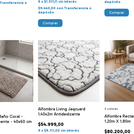
9
x
$1.311,11
sin interés
depósito
Transferencia o
$9.440,00
con
Transferencia o
depósito
Comprar
Comprar
Alfombra Living Jaqcuard
4 colores
1.40x2m Antideslizante
Alfombra Recta
Baño Coral -
1.20m X 1.80m
bente - 40x60 cm
$54.999,00
9
x
$6.111,00
sin interés
$80.200,00