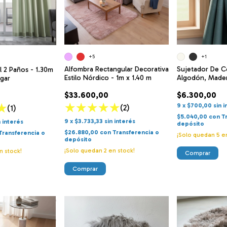
+5
+1
Alfombra Rectangular Decorativa
Sujetador De Co
l 2 Paños - 1.30m
Estilo Nórdico - 1m x 1.40 m
Algodón, Made
lgar
$33.600,00
$6.300,00
9
x
$700,00
sin 
(2)
(1)
$5.040,00
con
T
9
x
$3.733,33
sin interés
n interés
depósito
$26.880,00
con
Transferencia o
Transferencia o
¡Solo quedan
5
en
depósito
¡Solo quedan
2
en stock!
n stock!
Comprar
Comprar