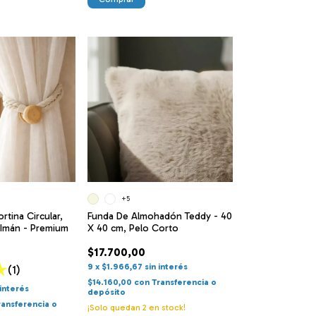
+5
rtina Circular,
Funda De Almohadón Teddy - 40
Imán - Premium
X 40 cm, Pelo Corto
$17.700,00
9
x
$1.966,67
sin interés
(1)
$14.160,00
con
Transferencia o
 interés
depósito
ransferencia o
¡Solo quedan
2
en stock!