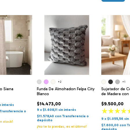
+2
+1
o Siena
Funda De Almohadon Felpa City
Sujetador de Co
Blanco
de Madera con 
$14.473,00
$9.500,00
n interés
9
x
$1.608,11
sin interés
Transferencia o
$11.578,40
con
Transferencia o
9
x
$1.055,56
sin
depósito
n stock!
$7.600,00
con
T
¡No te lo pierdas, es el último!
depósito