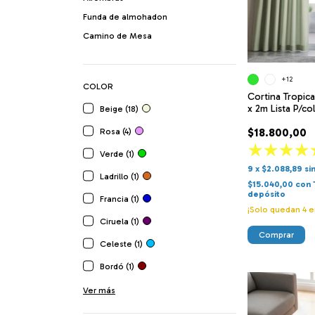
Funda de almohadon
Camino de Mesa
+12
COLOR
Cortina Tropica
x 2m Lista P/co
Beige (18)
$18.800,00
Rosa (4)
Verde (1)
9
x
$2.088,89
si
Ladrillo (1)
$15.040,00
con
depósito
Francia (1)
¡Solo quedan
4
e
Ciruela (1)
Comprar
Celeste (1)
Bordó (1)
Ver más