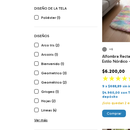
DISEÑO DE LA TELA
Poliéster (1)
DISEÑOS
Arco Iris (2)
+6
Arcoiris (1)
Alfombra Recta
Estilo Nórdico
Bienvenido (1)
$6.200,00
Geometrico (3)
Geométrico (2)
9
x
$688,89
sin 
Grisgeo (1)
$4.960,00
con
T
depósito
Hojas (2)
¡Solo quedan
2
e
Lineas (4)
Comprar
Ver más