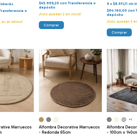
$43.999,20
con
Transferencia o
9
x
$8.911,11
sin i
 interés
depósito
$64.160,00
con
Transferencia o
¡Solo quedan
2
en stock!
depósito
¡Solo quedan
3
en
, es el último!
Comprar
Comprar
+1
rativa Marruecos
Alfombra Decorativa Marruecos
Alfombra Decor
m
- Redonda 65cm
- 100cm x 140c