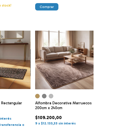
 stock!
Comprar
 Rectangular
Alfombra Decorativa Marruecos
200cm x 240cm
$109.200,00
 interés
9
x
$12.133,33
sin interés
Transferencia o