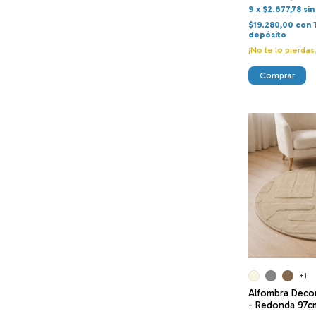
9
x
$2.677,78
sin
$19.280,00
con
depósito
¡No te lo pierdas
Comprar
+1
Alfombra Deco
- Redonda 97c