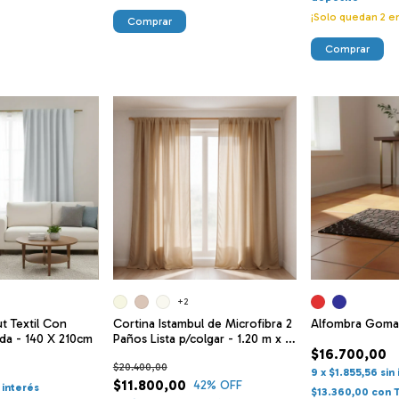
¡Solo quedan
2
en
Comprar
Comprar
+2
Cortina Istambul de Microfibra 2
t Textil Con
Alfombra Goma
Paños Lista p/colgar - 1.20 m x 2
ida - 140 X 210cm
$16.700,00
m
$20.400,00
9
x
$1.855,56
sin
$11.800,00
42
% OFF
n interés
$13.360,00
con