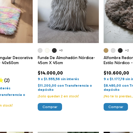
+3
+2
ngular Decorativa
Funda De Almohadón Nórdica-
Alfombra Redon
 - 40x60cm
45cm X 45cm
Estilo Nórdico 
$14.000,00
$10.600,00
9
x
$1.555,56
sin interés
9
x
$1.177,78
sin 
(2)
$11.200,00
con
Transferencia o
$8.480,00
con
T
interés
depósito
depósito
ransferencia o
¡Solo quedan
2
en stock!
¡No te lo pierdas,
n stock!
Comprar
Comprar