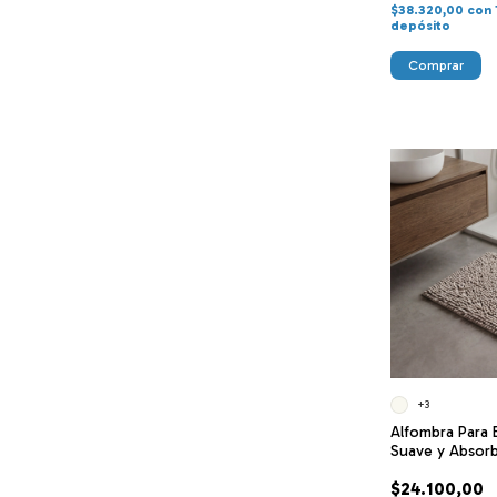
$38.320,00
con
depósito
Comprar
+3
Alfombra Para 
Suave y Absor
$24.100,00