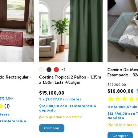
Camino De Mes
+5
Estampado - 3
do Rectangular -
Cortina Tropical 2 Paños - 1.35m
x 1.50m Lista P/colgar
$27.200,00
$16.800,00
$15.100,00
0
% OFF
9
x
$1.677,78
sin interés
(1)
$12.080,00
con
Transferencia o
9
x
$1.866,67
sin
depósito
$13.440,00
con
T
nterés
¡Solo quedan
5
en stock!
depósito
ransferencia o
¡No te lo pierdas,
Comprar
Comprar