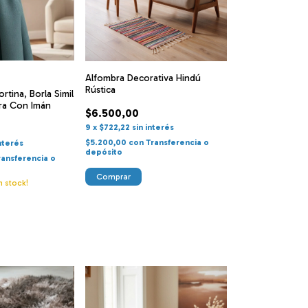
Alfombra Decorativa Hindú
Rústica
rtina, Borla Simil
ra Con Imán
$6.500,00
9
x
$722,22
sin interés
$5.200,00
con
Transferencia o
interés
depósito
ransferencia o
Comprar
 stock!