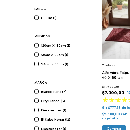
LARGO
65 Cm (1)
MEDIDAS
120cm X 180cm (1)
40cm X 60cm (1)
50cm X 80cm (1)
7 colores
Alfombra Felpu
40 X 60 cm
MARCA
$11.600,00
Blanco Paris (7)
$7.000,00
4
City Blanco (5)
9
x
$777,78
sin i
Decoexpres (1)
$5.600,00
con
T
depósito
El Salto Hogar (12)
Comprar
Elsaltohogar (1)