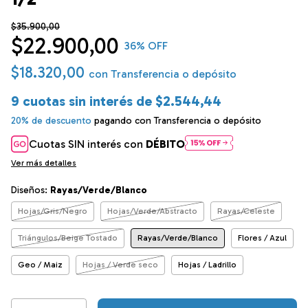
$35.900,00
$22.900,00
36
% OFF
$18.320,00
con
Transferencia o depósito
9
cuotas sin interés de
$2.544,44
20% de descuento
pagando con Transferencia o depósito
Cuotas SIN interés con
DÉBITO
Ver más detalles
Diseños:
Rayas/Verde/Blanco
Hojas/Gris/Negro
Hojas/Verde/Abstracto
Rayas/Celeste
Triángulos/Beige Tostado
Rayas/Verde/Blanco
Flores / Azul
Geo / Maiz
Hojas / Verde seco
Hojas / Ladrillo