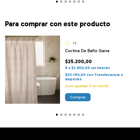
Para comprar con este producto
+2
Cortina De Baño Siena
$25.200,00
9
x
$2.800,00
sin interés
$20.160,00
con
Transferencia o
depósito
¡Solo quedan
5
en stock!
Comprar