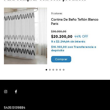
9 colores
Cortina De Baño Teflón Blanco
Paris
$36.300,00
$20.200,00
44
% OFF
9
x
$2.244,44
sin interés
$16.160,00
con
Transferencia o
depósito
Comprar
543513139884