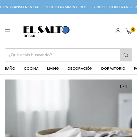
ON TRANSFERENCIA
9 CUOTAS SIN INTERÉS
20% OFF CON TRANSFERE
0
BAÑO
COCINA
LIVING
DECORACIÓN
DORMITORIO
P
1
/
2