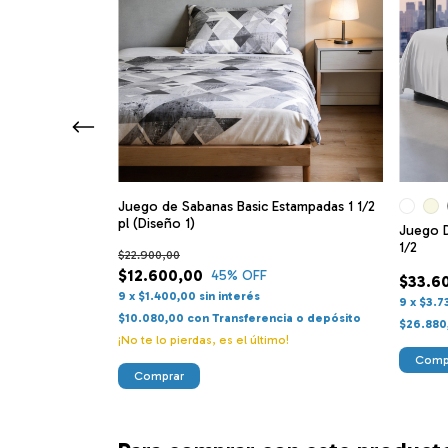
o 100% Algodón
Juego de Sabanas Basic Estampadas 1 1/2
pl (Diseño 1)
Juego D
1/2
$22.900,00
$12.600,00
45
% OFF
$33.6
9
x
$1.400,00
sin interés
ia o depósito
9
x
$3.7
$10.080,00
con
Transferencia o depósito
$26.880
¡No te lo pierdas, es el último!
Comp
Comprar