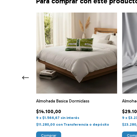
Para comprar con este product
Almohada Basica Dormiclass
Almoha
a Arrugada
$14.100,00
$29.1
9
x
$1.566,67
sin interés
9
x
$3.2
$11.280,00
con
Transferencia o depósito
$23.280
ia o depósito