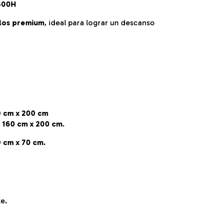
600H
ilos premium
, ideal para lograr un descanso
 cm x 200 cm
a
160 cm x 200 cm
.
 cm x 70 cm.
te.