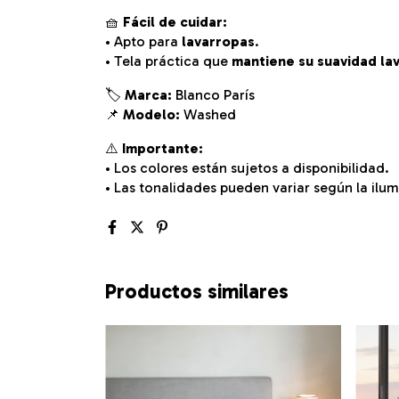
🧺
Fácil de cuidar:
• Apto para
lavarropas
.
• Tela práctica que
mantiene su suavidad la
🏷️
Marca:
Blanco París
📌
Modelo:
Washed
⚠️
Importante:
• Los colores están sujetos a disponibilidad.
• Las tonalidades pueden variar según la ilumi
Productos similares