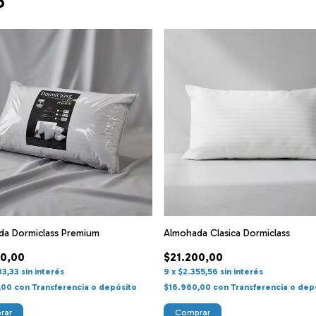
o
da Dormiclass Premium
Almohada Clasica Dormiclass
00,00
$21.200,00
33,33
sin interés
9
x
$2.355,56
sin interés
,00
con
Transferencia o depósito
$16.960,00
con
Transferencia o dep