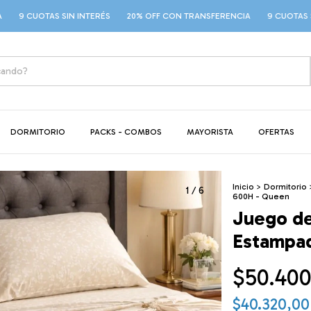
TAS SIN INTERÉS
20% OFF CON TRANSFERENCIA
9 CUOTAS SIN INTERÉ
DORMITORIO
PACKS - COMBOS
MAYORISTA
OFERTAS
Inicio
>
Dormitorio
1
/
6
600H - Queen
Juego d
Estampa
$50.400
$40.320,0