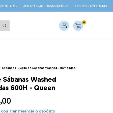
S
20% OFF CON TRANSFERENCIA
9 CUOTAS SIN INTERÉS
20% OFF 
0
>
Sabanas
>
Juego de Sábanas Washed Estampadas
e Sábanas Washed
das 600H - Queen
,00
0
con
Transferencia o depósito