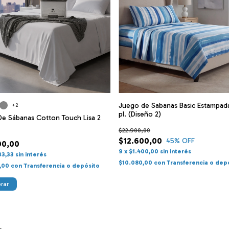
Juego de Sabanas Basic Estampada
+2
pl. (Diseño 2)
e Sábanas Cotton Touch Lisa 2
$22.900,00
$12.600,00
45
% OFF
00,00
9
x
$1.400,00
sin interés
33,33
sin interés
$10.080,00
con
Transferencia o dep
,00
con
Transferencia o depósito
rar