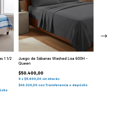
Juego de Sábanas Washed Lisa 600H -
s 1 1/2
Queen
Sabanas Teka Pe
King
$50.400,00
9
x
$5.600,00
sin interés
$119.400,00
$40.320,00
con
Transferencia o depósito
9
x
$13.266,67
si
ósito
$95.520,00
con
T