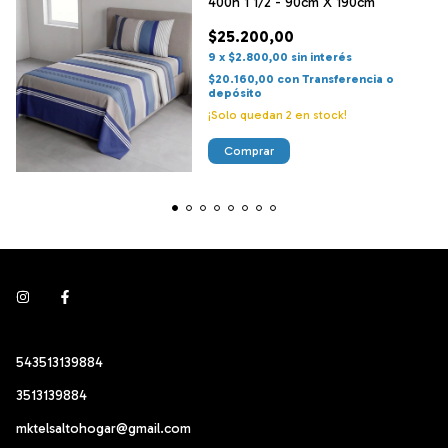
400h 1 1/2 - 90cm X 190cm
$25.200,00
9
x
$2.800,00
sin interés
$20.160,00
con
Transferencia o
depósito
¡Solo quedan
2
en stock!
Comprar
543513139884
3513139884
mktelsaltohogar@gmail.com