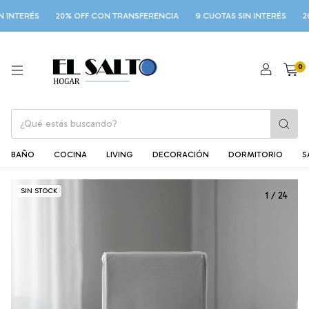
INTERÉS
20% OFF CON TRANSFERENCIA
9 CUOTAS SIN INTERÉS
20%
0
BAÑO
COCINA
LIVING
DECORACIÓN
DORMITORIO
S
SIN STOCK
1
/
24