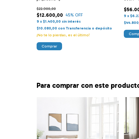
$22.900,00
$56.0
$12.600,00
45
% OFF
9
x
$6.2
9
x
$1.400,00
sin interés
$44.800
$10.080,00
con
Transferencia o depósito
Comp
d Estampado
¡No te lo pierdas, es el último!
Comprar
cia o depósito
Para comprar con este product