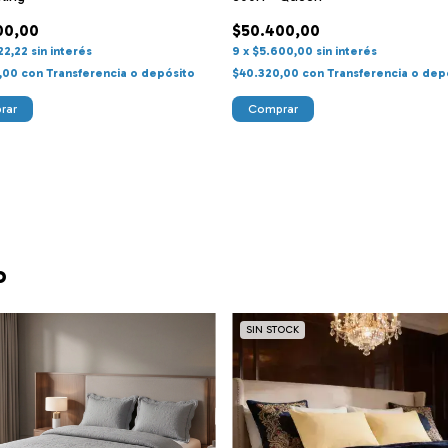
00,00
$50.400,00
22,22
sin interés
9
x
$5.600,00
sin interés
,00
con
Transferencia o depósito
$40.320,00
con
Transferencia o dep
rar
Comprar
o
SIN STOCK