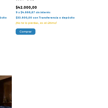
Juego de Sában
1/2
$42.000,00
9
x
$4.666,67
sin interés
$33.600,00
ósito
$33.600,00
con
Transferencia o depósito
9
x
$3.733,33
sin 
¡No te lo pierdas, es el último!
$26.880,00
con
T
Comprar
Comprar