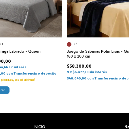
+5
+1
Juego de Sabanas Polar Lisas - Q
Praga Labrado - Queen
160 x 200 cm
00,00
$58.300,00
44,44
sin interés
9
x
$6.477,78
sin interés
0,00
con
Transferencia o depósito
$46.640,00
con
Transferencia o dep
 pierdas, es el último!
rar
INICIO
Ne