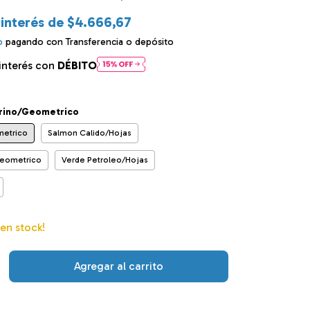
 interés de
$4.666,67
o
pagando con Transferencia o depósito
interés con
DÉBITO
rino/Geometrico
metrico
Salmon Calido/Hojas
eometrico
Verde Petroleo/Hojas
en stock!