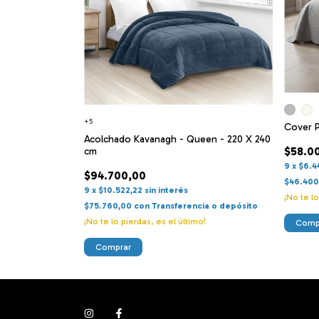
+5
Cover 
Acolchado Kavanagh - Queen - 220 X 240
$58.0
cm
9
x
$6.4
$94.700,00
$46.40
9
x
$10.522,22
sin interés
¡No te lo
$75.760,00
con
Transferencia o depósito
¡No te lo pierdas, es el último!
Comp
Comprar