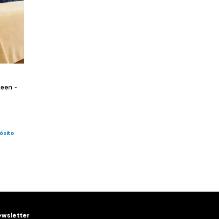
ueen -
ósito
wsletter