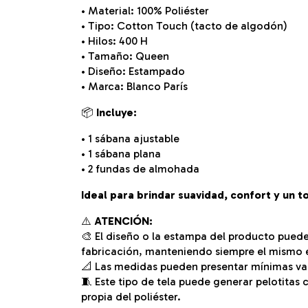
• Material: 100% Poliéster
• Tipo: Cotton Touch (tacto de algodón)
• Hilos: 400 H
• Tamaño: Queen
• Diseño: Estampado
• Marca: Blanco París
📦
Incluye:
• 1 sábana ajustable
• 1 sábana plana
• 2 fundas de almohada
Ideal para brindar suavidad, confort y un 
⚠️
ATENCIÓN:
🎨 El diseño o la estampa del producto puede
fabricación, manteniendo siempre el mismo es
📐 Las medidas pueden presentar mínimas var
🧵 Este tipo de tela puede generar pelotitas c
propia del poliéster.