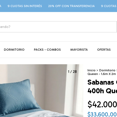
TAS SIN INTERÉS
20% OFF CON TRANSFERENCIA
9 CUOTAS SIN INTERÉ
DORMITORIO
PACKS - COMBOS
MAYORISTA
OFERTAS
Inicio
>
Dormitorio
1
/
28
Queen - 1.6m X 2m
Sabanas 
400h Que
$42.000
$33.600,0