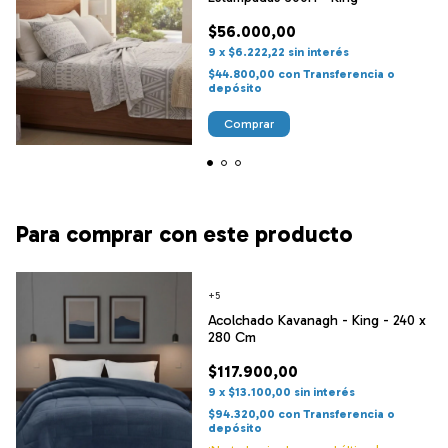
$56.000,00
9
x
$6.222,22
sin interés
$44.800,00
con
Transferencia o
depósito
Comprar
Para comprar con este producto
+5
Acolchado Kavanagh - King - 240 x
280 Cm
$117.900,00
9
x
$13.100,00
sin interés
$94.320,00
con
Transferencia o
depósito