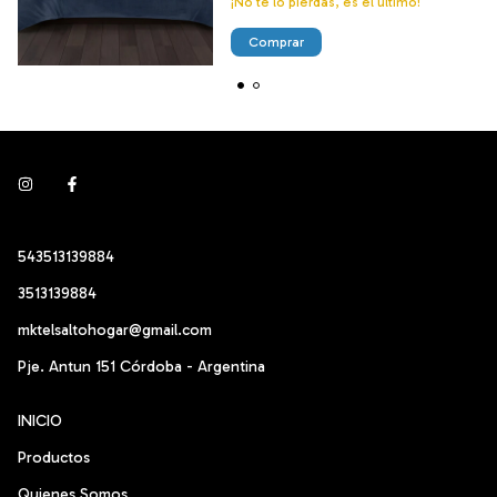
¡No te lo pierdas, es el último!
Comprar
543513139884
3513139884
mktelsaltohogar@gmail.com
Pje. Antun 151 Córdoba - Argentina
INICIO
Productos
Quienes Somos