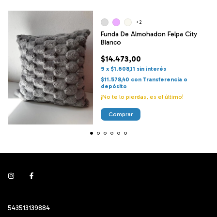
+2
Funda De Almohadon Felpa City
Blanco
$14.473,00
9
x
$1.608,11
sin interés
$11.578,40
con
Transferencia o
depósito
¡No te lo pierdas, es el último!
Comprar
543513139884