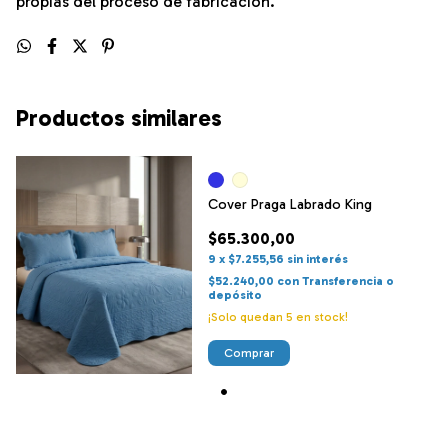
propias del proceso de fabricación.
Productos similares
Cover Praga Labrado King
$65.300,00
9
x
$7.255,56
sin interés
$52.240,00
con
Transferencia o
depósito
¡Solo quedan
5
en stock!
Comprar