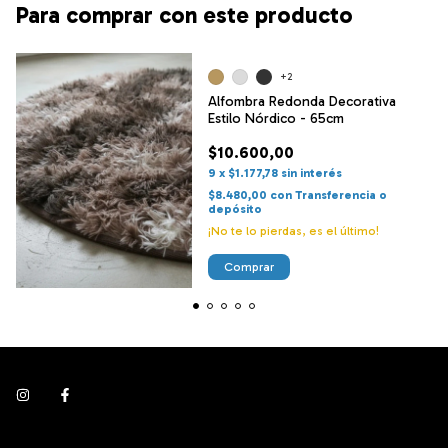
Para comprar con este producto
+2
Alfombra Redonda Decorativa
Estilo Nórdico - 65cm
$10.600,00
9
x
$1.177,78
sin interés
$8.480,00
con
Transferencia o
depósito
¡No te lo pierdas, es el último!
Comprar