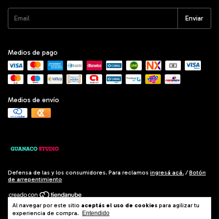
Medios de pago
Medios de envío
Defensa de las y los consumidores. Para reclamos
ingresá acá.
/
Botón
de arrepentimiento
Al navegar por este sitio
aceptás el uso de cookies
para agilizar tu
Copyright El Salto Hogar - 2026. Todos los derechos reservados.
experiencia de compra.
Entendido