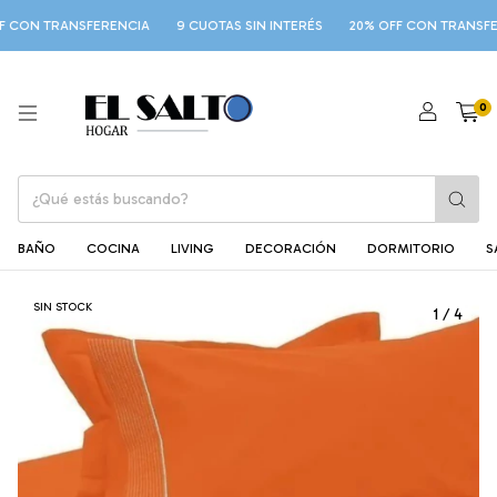
CON TRANSFERENCIA
9 CUOTAS SIN INTERÉS
20% OFF CON TRANSFER
0
BAÑO
COCINA
LIVING
DECORACIÓN
DORMITORIO
S
SIN STOCK
1
/
4