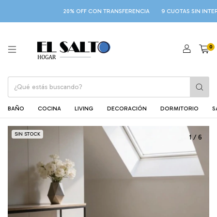
20% OFF CON TRANSFERENCIA
9 CUOTAS SIN INTERÉS
0
BAÑO
COCINA
LIVING
DECORACIÓN
DORMITORIO
S
SIN STOCK
1
/
6