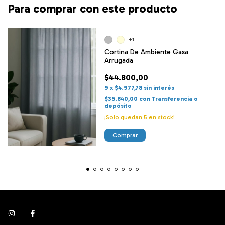
Para comprar con este producto
+1
Cortina De Ambiente Gasa
Arrugada
$44.800,00
9
x
$4.977,78
sin interés
$35.840,00
con
Transferencia o
depósito
¡Solo quedan
5
en stock!
Comprar