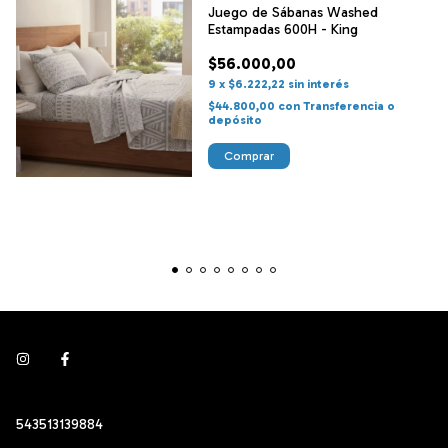
Juego de Sábanas Washed
Estampadas 600H - King
$56.000,00
9
x
$6.222,22
sin interés
$44.800,00
con
Transferencia o
depósito
Comprar
543513139884