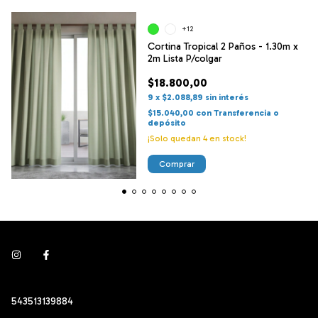
+12
Cortina Tropical 2 Paños - 1.30m x
2m Lista P/colgar
$18.800,00
9
x
$2.088,89
sin interés
$15.040,00
con
Transferencia o
depósito
¡Solo quedan
4
en stock!
Comprar
543513139884