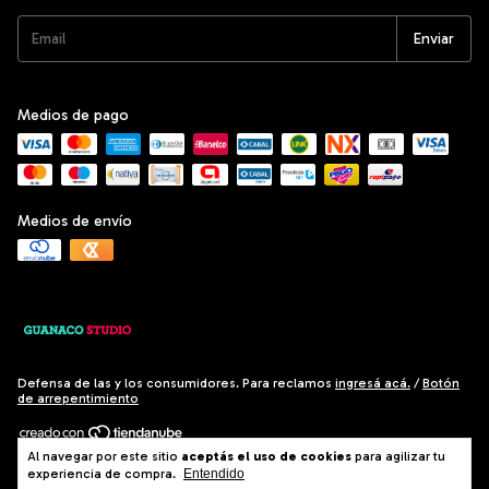
Medios de pago
Medios de envío
Defensa de las y los consumidores. Para reclamos
ingresá acá.
/
Botón
de arrepentimiento
Al navegar por este sitio
aceptás el uso de cookies
para agilizar tu
Copyright El Salto Hogar - 2026. Todos los derechos reservados.
experiencia de compra.
Entendido