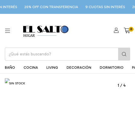
INTERÉS
20% OFF CON TRANSFERENCIA
9 CUOTAS SIN INTERÉS
20%
0
BAÑO
COCINA
LIVING
DECORACIÓN
DORMITORIO
P
SIN STOCK
1
/
4