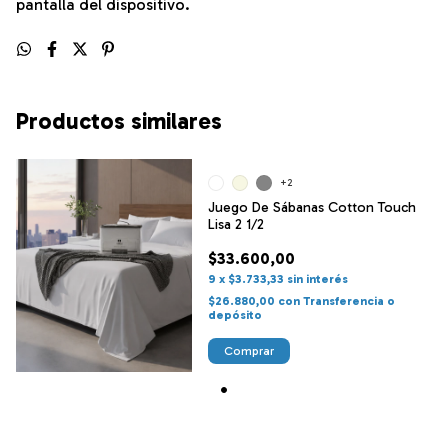
pantalla del dispositivo.
Productos similares
+2
Juego De Sábanas Cotton Touch
Lisa 2 1/2
$33.600,00
9
x
$3.733,33
sin interés
$26.880,00
con
Transferencia o
depósito
Comprar