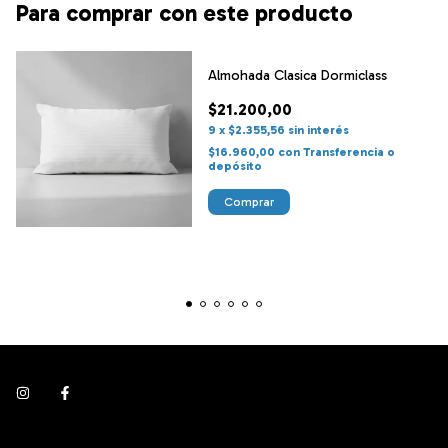
Para comprar con este producto
Almohada Clasica Dormiclass
$21.200,00
9
x
$2.355,56
sin interés
$16.960,00
con
Transferencia o
depósito